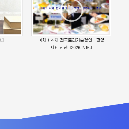
9.]
《제１４차 전국료리기술경연－평양
시》 진행
[2026.2.16.]