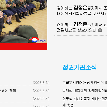
김정은
경애하는
동지께서
조
대성산혁명렬사릉을 찾으시고
김정은
경애하는
동지께서
전
전렬사묘를 찾으시였다
정권기관소식
[2026.8.5.]
그물우리양어와 성게양식의 과
２６》 개막
[2026.8.5.]
박태성 내각총리 황해제철련
[2026.8.5.]
외무상 최선희동지 베네수엘
게 축전
[2026.8.5.]