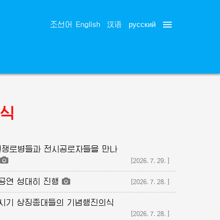
русский
조선어
English
汉语
식
쟁로병들과 전시공로자들을 만나
[2026.7.29.]
공연 성대히 진행
[2026.7.28.]
쟁시기 상징종대들의 기념행진의식
[2026.7.28.]