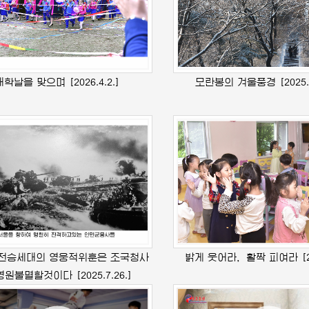
개학날을 맞으며
[2026.4.2.]
모란봉의 겨울풍경
[2025.
전승세대의 영웅적위훈은 조국청사
밝게 웃어라，활짝 피여라
[
 영원불멸할것이다
[2025.7.26.]