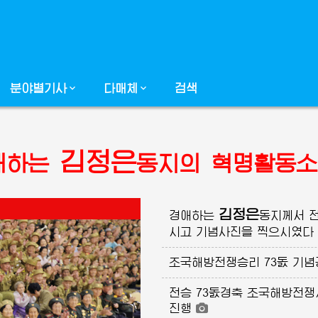
분야별기사
다매체
검색
김정은
애하는
동지의
혁명활동소
김정은
경애하는
동지께서
전
시고 기념사진을 찍으시였다
조국해방전쟁승리 73돐 기념
전승 73돐경축 조국해방전
진행