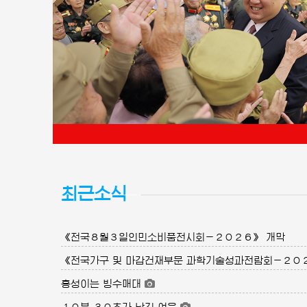
최근소식
《전국８월３일인민소비품전시회－２０２６》 개막
《전국가구 및 마감건재부문 과학기술성과전람회－２０
흥성이는 빙수매대
１０분 ３０초가 남긴 여운