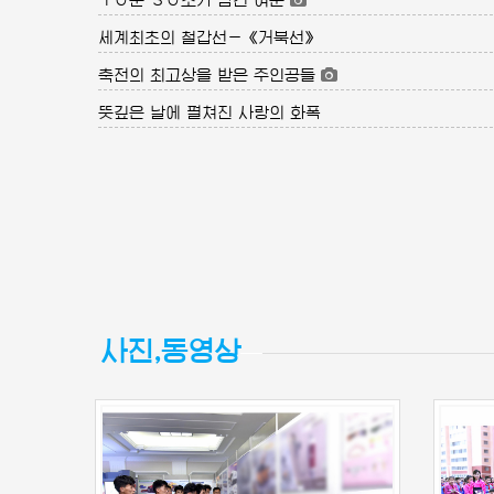
세계최초의 철갑선－《거북선》
축전의 최고상을 받은 주인공들
뜻깊은 날에 펼쳐진 사랑의 화폭
사진,동영상