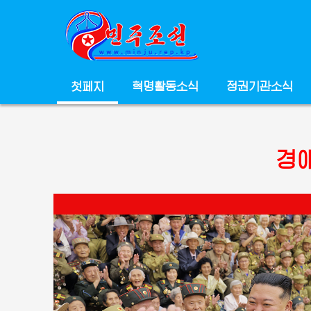
첫페지
혁명활동소식
정권기관소식
경