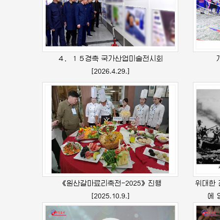
４．１５경축 국가산업미술전시회
[2026.4.29.]
《원산갈마료리축전-2025》진행
위대한
[2025.10.9.]
에