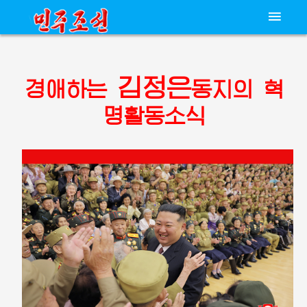
김정은
경애하는
동지의
혁
명활동소식