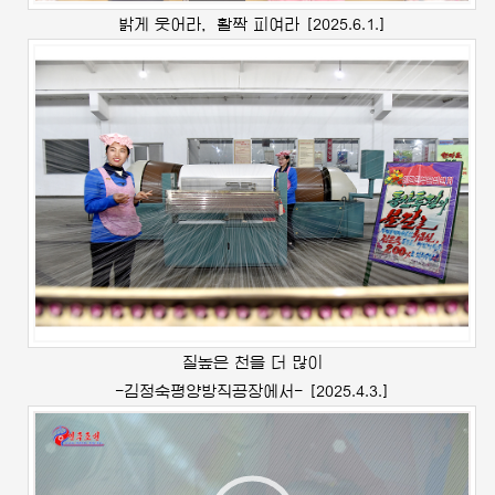
밝게 웃어라，활짝 피여라
[2025.6.1.]
질높은 천을 더 많이
-
김정숙
평양방직공장에서-
[2025.4.3.]