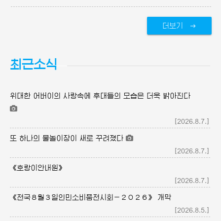
더보기
최근소식
위대한
어버이의
사랑속에 후대들의 모습은 더욱 밝아진다
[2026.8.7.]
또 하나의 물놀이장이 새로 꾸려졌다
[2026.8.7.]
《호랑이안내원》
[2026.8.7.]
《전국８월３일인민소비품전시회－２０２６》 개막
[2026.8.5.]