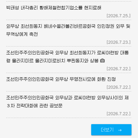
박태성 내각총리 황해제철련합기업소를 현지료해
[2026.7.25.]
외무상 최선희동지 베네수엘라볼리바르공화국 인민정권 외무 및
무역상에게 축전
[2026.7.23.]
조선민주주의인민공화국 외무상 최선희동지가 로씨야련방 대통
령 울라지미르 울라지미로비치 뿌찐동지와 상봉
[2026.7.22.]
조선민주주의인민공화국 외무상 무명전사묘에 화환 진정
[2026.7.22.]
조선민주주의인민공화국 외무상과 로씨야련방 외무상사이의 제
３차 전략대화에 관한 공보문
[2026.7.22.]
더보기