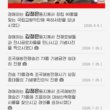
김정은
경애하는
동지께서
창립 80돐을
맞는 국립교향악단에 축하서한을 보내
시였다
[2026.8.8.]
김정은
경애하는
동지께서
전쟁로병들
과 전시공로자들을 만나시고 기념사진
을 찍으시였다
[2026.7.29.]
조국해방전쟁승리 73돐 기념공연 성대
히 진행
[2026.7.28.]
전승 73돐경축 조국해방전쟁시기 상징
종대들의 기념행진의식 진행
[2026.7.28.]
김정은
경애하는
동지께서
조국해방전
쟁승리 73돐에 즈음하여 대성산혁명렬
사릉을 찾으시고 경의를 표하시였다
[2026.7.27.]