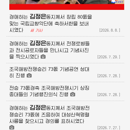
김정은
경애하는
동지께서
창립 80돐을
맞는 국립교향악단에 축하서한을 보내
시였다
[2026.8.8.]
새 기사
김정은
경애하는
동지께서
전쟁로병들
과 전시공로자들을 만나시고 기념사진
을 찍으시였다
[2026.7.29.]
조국해방전쟁승리 73돐 기념공연 성대
히 진행
[2026.7.28.]
전승 73돐경축 조국해방전쟁시기 상징
종대들의 기념행진의식 진행
[2026.7.28.]
김정은
경애하는
동지께서
조국해방전
쟁승리 73돐에 즈음하여 대성산혁명렬
사릉을 찾으시고 경의를 표하시였다
[2026.7.27.]