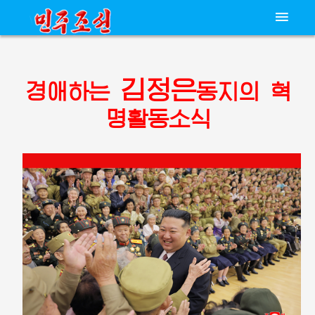
김정은
경애하는
동지의
혁
명활동소식