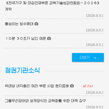
《전국가구 및 마감건재부문 과학기술성과전람회－２０２６》
개막
[2026.8.5.]
흥성이는 빙수매대
[2026.8.5.]
１０분 ３０초가 남긴 여운
[2026.8.5.]
더보기
정권기관소식
박태성 내각총리 여러 부문 사업 현지료해
새 기사
[2026.8.8.]
그물우리양어와 성게양식의 과학화를 위한 대책 강구
[2026.8.5.]