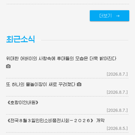
더보기
최근소식
위대한
어버이의
사랑속에 후대들의 모습은 더욱 밝아진다
[2026.8.7.]
또 하나의 물놀이장이 새로 꾸려졌다
[2026.8.7.]
《호랑이안내원》
[2026.8.7.]
《전국８월３일인민소비품전시회－２０２６》 개막
[2026.8.5.]