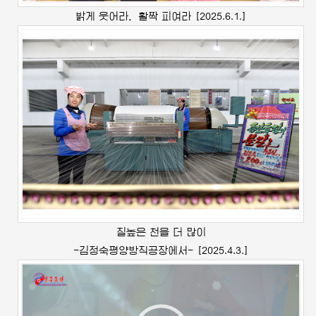
밝게 웃어라，활짝 피여라
[2025.6.1.]
질높은 천을 더 많이
-
김정숙
평양방직공장에서-
[2025.4.3.]